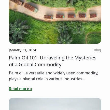
January 31, 2024
Blog
Palm Oil 101: Unraveling the Mysteries
of a Global Commodity
Palm oil, a versatile and widely used commodity,
plays a pivotal role in various industries
worldwide. From our morning snacks to skincare
Read more »
routines, palm oil is an ingredient that touches
our lives daily.