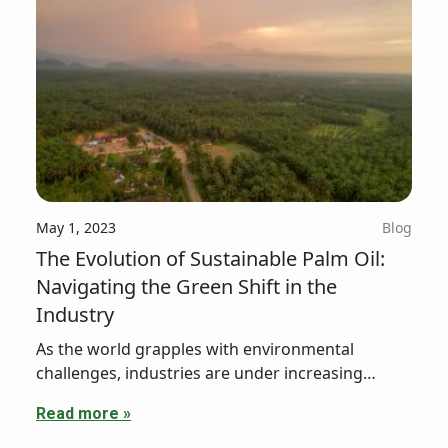
May 1, 2023
Blog
The Evolution of Sustainable Palm Oil:
Navigating the Green Shift in the
Industry
As the world grapples with environmental
challenges, industries are under increasing
pressure to adopt sustainable practices. The
Read more »
palm oil industry, in particular, has witnessed a
transformative shift towards greener and more