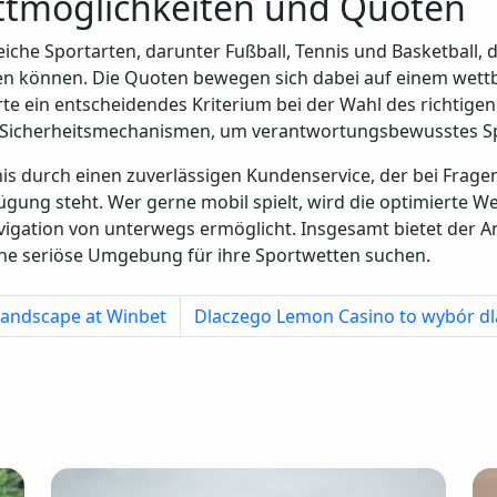
ettmöglichkeiten und Quoten
che Sportarten, darunter Fußball, Tennis und Basketball, di
en können. Die Quoten bewegen sich dabei auf einem wett
rte ein entscheidendes Kriterium bei der Wahl des richtigen
e Sicherheitsmechanismen, um verantwortungsbewusstes Spi
is durch einen zuverlässigen Kundenservice, der bei Frage
ügung steht. Wer gerne mobil spielt, wird die optimierte W
avigation von unterwegs ermöglicht. Insgesamt bietet der A
eine seriöse Umgebung für ihre Sportwetten suchen.
Landscape at Winbet
Dlaczego Lemon Casino to wybór d