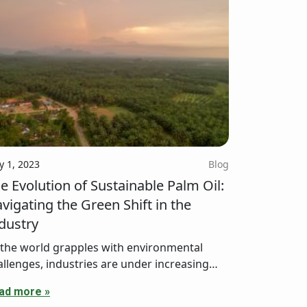
 1, 2023
Blog
e Evolution of Sustainable Palm Oil:
vigating the Green Shift in the
dustry
 the world grapples with environmental
allenges, industries are under increasing
essure to adopt sustainable practices. The
ad more »
m oil industry, in particular, has witnessed a