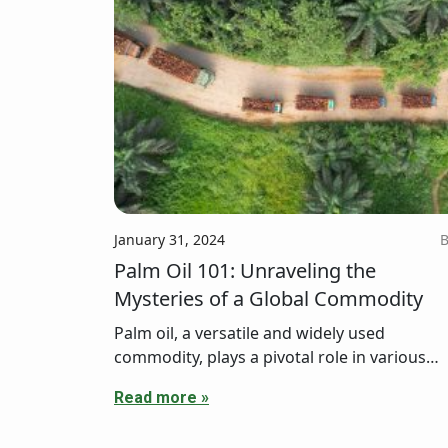
January 31, 2024
B
Palm Oil 101: Unraveling the
Mysteries of a Global Commodity
Palm oil, a versatile and widely used
commodity, plays a pivotal role in various
industries worldwide. From our morning
Read more »
snacks to skincare routines, palm oil is an
ingredient that touches our lives daily.