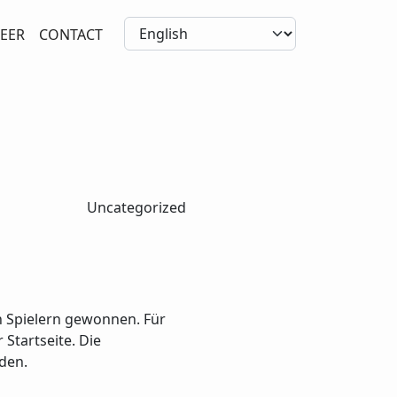
EER
CONTACT
Uncategorized
en Spielern gewonnen. Für
 Startseite. Die
den.