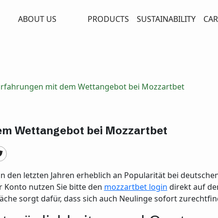
ABOUT US
PRODUCTS
SUSTAINABILITY
CAR
Erfahrungen mit dem Wettangebot bei Mozzartbet
em Wettangebot bei Mozzartbet
n den letzten Jahren erheblich an Popularität bei deutsch
hr Konto nutzen Sie bitte den
mozzartbet login
direkt auf der
che sorgt dafür, dass sich auch Neulinge sofort zurechtfin