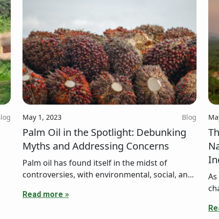
log
May 1, 2023
Blog
May
Palm Oil in the Spotlight: Debunking
Th
Myths and Addressing Concerns
Na
In
Palm oil has found itself in the midst of
controversies, with environmental, social, and
As
health concerns dominating the narrative. In
ch
Read more »
this article, we'll dissect common myths,
pr
Re
address legitimate concerns, and explore the
pal