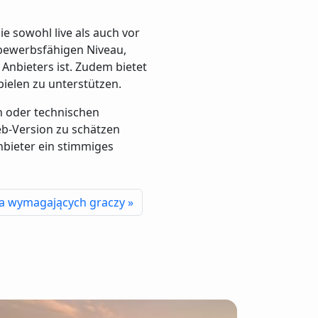
e sowohl live als auch vor
bewerbsfähigen Niveau,
 Anbieters ist. Zudem bietet
elen zu unterstützen.
n oder technischen
eb-Version zu schätzen
nbieter ein stimmiges
la wymagających graczy